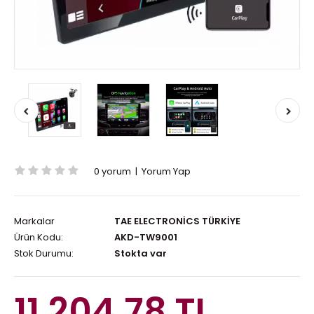
0 yorum
|
Yorum Yap
Markalar
TAE ELECTRONİCS TÜRKİYE
Ürün Kodu:
AKD-TW9001
Stok Durumu:
Stokta var
11.204,78 TL