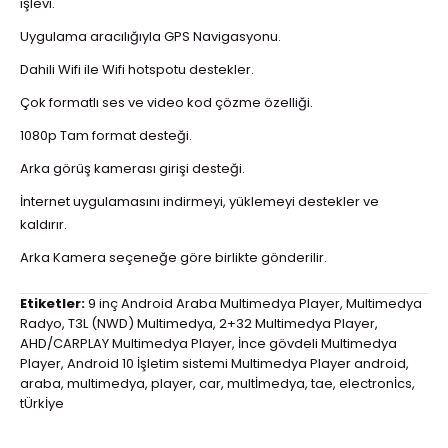
işlevi.
Uygulama aracılığıyla GPS Navigasyonu.
Dahili Wifi ile Wifi hotspotu destekler.
Çok formatlı ses ve video kod çözme özelliği.
1080p Tam format desteği.
Arka görüş kamerası girişi desteği.
İnternet uygulamasını indirmeyi, yüklemeyi destekler ve
kaldırır.
Arka Kamera seçeneğe göre birlikte gönderilir.
Etiketler:
9 inç Android Araba Multimedya Player
,
Multimedya
Radyo
,
T3L (NWD) Multimedya
,
2+32 Multimedya Player
,
AHD/CARPLAY Multimedya Player
,
İnce gövdeli Multimedya
Player
,
Android 10 İşletim sistemi Multimedya Player android
,
araba
,
multimedya
,
player
,
car
,
multİmedya
,
tae
,
electronİcs
,
tÜrkİye