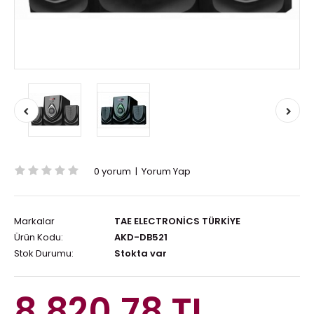
0 yorum
|
Yorum Yap
Markalar
TAE ELECTRONİCS TÜRKİYE
Ürün Kodu:
AKD-DB521
Stok Durumu:
Stokta var
8.820,78 TL