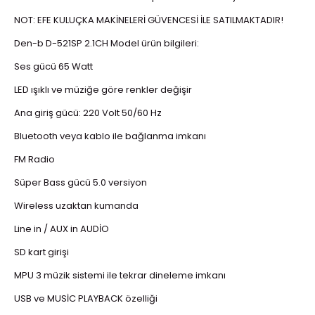
NOT: EFE KULUÇKA MAKİNELERİ GÜVENCESİ İLE SATILMAKTADIR!
Den-b D-521SP 2.1CH Model ürün bilgileri:
Ses gücü 65 Watt
LED ışıklı ve müziğe göre renkler değişir
Ana giriş gücü: 220 Volt 50/60 Hz
Bluetooth veya kablo ile bağlanma imkanı
FM Radio
Süper Bass gücü 5.0 versiyon
Wireless uzaktan kumanda
Line in / AUX in AUDİO
SD kart girişi
MPU 3 müzik sistemi ile tekrar dineleme imkanı
USB ve MUSİC PLAYBACK özelliği