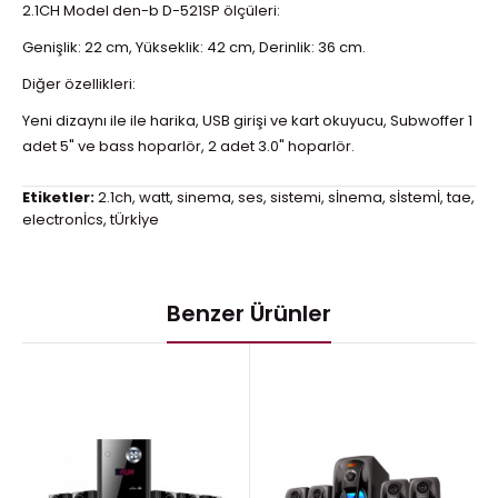
2.1CH Model den-b D-521SP ölçüleri:
Genişlik: 22 cm, Yükseklik: 42 cm, Derinlik: 36 cm.
Diğer özellikleri:
Yeni dizaynı ile ile harika, USB girişi ve kart okuyucu, Subwoffer 1
adet 5" ve bass hoparlör, 2 adet 3.0" hoparlör.
Etiketler:
2.1ch
,
watt
,
sinema
,
ses
,
sistemi
,
sİnema
,
sİstemİ
,
tae
,
electronİcs
,
tÜrkİye
Benzer Ürünler